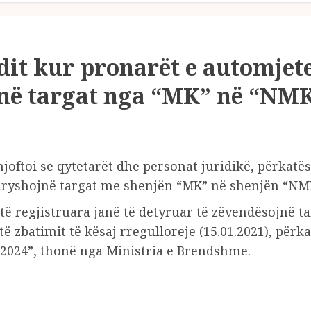
undit kur pronarët e automje
ojnë targat nga “MK” në “NM
oftoi se qytetarët dhe personat juridikë, përkatës
 ndryshojnë targat me shenjën “MK” në shenjën “NM
të regjistruara janë të detyruar të zëvendësojnë ta
 të zbatimit të kësaj rregulloreje (15.01.2021), përk
.2024”, thonë nga Ministria e Brendshme.