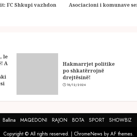
rit: FC Shkupi vazhdon
Asociacioni i komunave ser
Previous
Next
post:
post:
, le
ë! A
Hakmarrjet politike
po shkatërrojnë
ski
drejtësinë!
si
18/12/2024
Ballina
MAQEDONI
RAJON
BOTA
SPORT
SHOWBIZ
Copyright © All rights reserved.
|
ChromeNews
by AF themes.