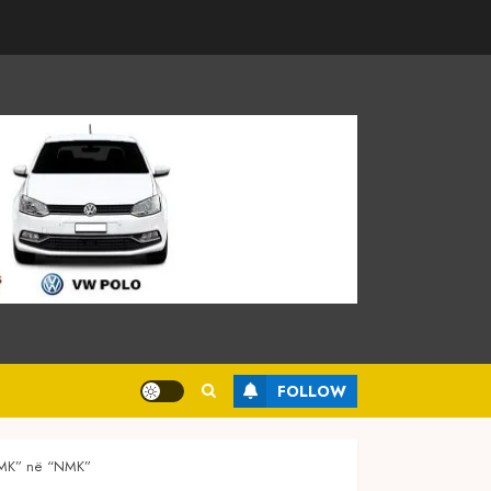
FOLLOW
a “MK” në “NMK”