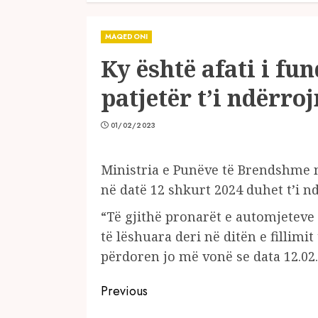
MAQEDONI
Ky është afati i f
patjetër t’i ndërr
01/02/2023
Ministria e Punëve të Brendshme nj
në datë 12 shkurt 2024 duhet t’i
“Të gjithë pronarët e automjeteve 
të lëshuara deri në ditën e fillimit
përdoren jo më vonë se data 12.02
Continue
Previous