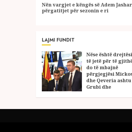
Reading
Nën vargjet e këngës së Adem Jasha
përgatitjet për sezonin e ri
LAJMI FUNDIT
Nëse është drejtësi
të jetë për të gjith
do të mbajnë
përgjegjësi Micko
dhe Qeveria ashtu 
Grubi dhe
Kovaçevski?
18/12/2024