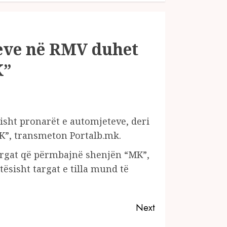
teve në RMV duhet
K”
isht pronarët e automjeteve, deri
K”, transmeton Portalb.mk.
rgat që përmbajnë shenjën “MK”, ​​
atësisht targat e tilla mund të
Next