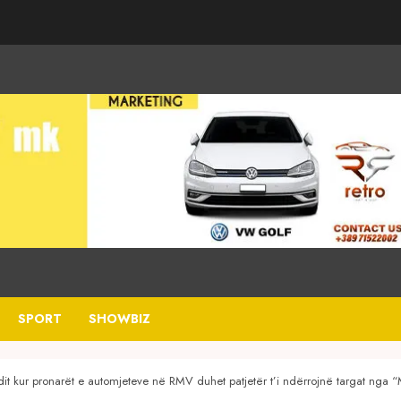
SPORT
SHOWBIZ
undit kur pronarët e automjeteve në RMV duhet patjetër t’i ndërrojnë targat ng