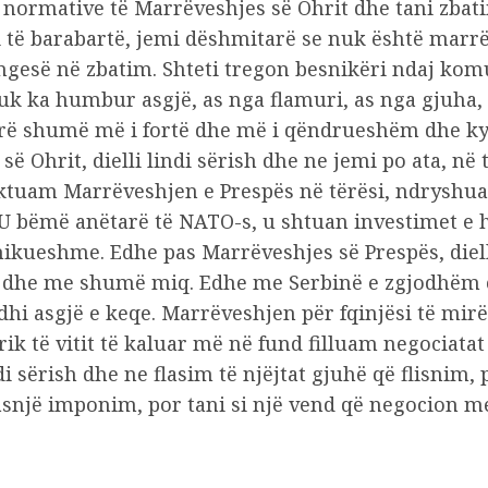
ormative të Marrëveshjes së Ohrit dhe tani zbatim
 të barabartë, jemi dëshmitarë se nuk është marr
gesë në zbatim. Shteti tregon besnikëri ndaj kom
uk ka humbur asgjë, as nga flamuri, as nga gjuha,
ërë shumë më i fortë dhe më i qëndrueshëm dhe ky
 Ohrit, dielli lindi sërish dhe ne jemi po ata, në 
uam Marrëveshjen e Prespës në tërësi, ndryshuam
 bëmë anëtarë të NATO-s, u shtuan investimet e h
hikueshme. Edhe pas Marrëveshjes së Prespës, diell
ë dhe me shumë miq. Edhe me Serbinë e zgjodhëm ç
hi asgjë e keqe. Marrëveshjen për fqinjësi të mi
rik të vitit të kaluar më në fund filluam negociat
ndi sërish dhe ne flasim të njëjtat gjuhë që flisni
asnjë imponim, por tani si një vend që negocion me