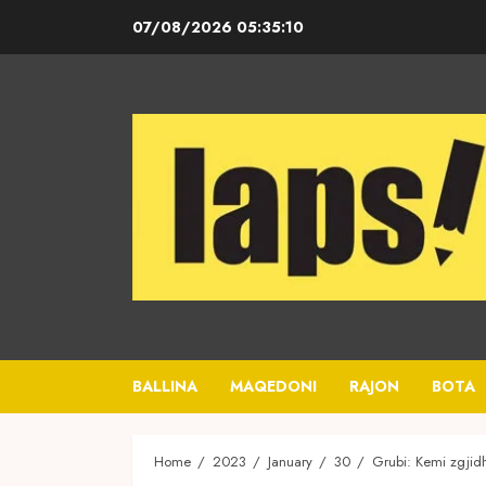
Skip
07/08/2026
05:35:11
to
content
BALLINA
MAQEDONI
RAJON
BOTA
Home
2023
January
30
Grubi: Kemi zgjidh