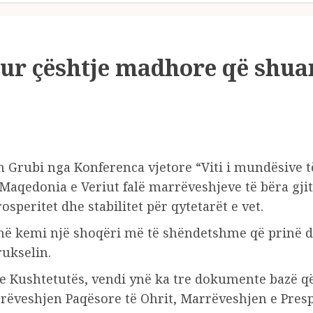
ur çështje madhore që shuan
n Grubi nga Konferenca vjetore “Viti i mundësive t
Maqedonia e Veriut falë marrëveshjeve të bëra gji
speritet dhe stabilitet për qytetarët e vet.
imë kemi një shoqëri më të shëndetshme që prinë d
rukselin.
he Kushtetutës, vendi ynë ka tre dokumente bazë 
rëveshjen Paqësore të Ohrit, Marrëveshjen e Presp