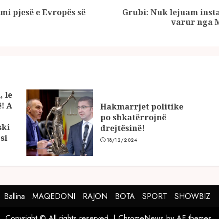
mi pjesë e Evropës së
Grubi: Nuk lejuam inst
Previous
Next
varur nga 
post:
post:
, le
ë! A
Hakmarrjet politike
po shkatërrojnë
ski
drejtësinë!
si
18/12/2024
Ballina
MAQEDONI
RAJON
BOTA
SPORT
SHOWBIZ
Copyright © All rights reserved.
|
ChromeNews
by AF themes.