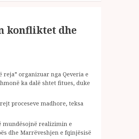
 konfliktet dhe
ë reja” organizuar nga Qeveria e
thmonë ka dalë shtet fitues, duke
rejt proceseve madhore, teksa
që mundësojnë realizimin e
ës dhe Marrëveshjen e fqinjësisë