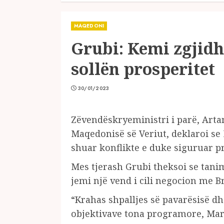
MAQEDONI
Grubi: Kemi zgjidh
sollën prosperitet
30/01/2023
Zëvendëskryeministri i parë, Arta
Maqedonisë së Veriut, deklaroi se 
shuar konflikte e duke siguruar pro
Mes tjerash Grubi theksoi se tan
jemi një vend i cili negocion me B
“Krahas shpalljes së pavarësisë d
objektivave tona programore, Mar