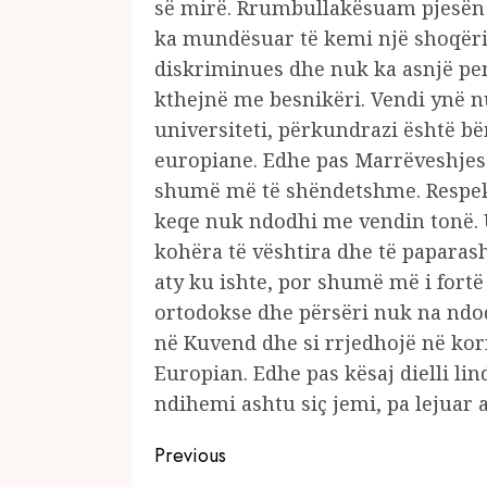
së mirë. Rrumbullakësuam pjesën n
ka mundësuar të kemi një shoqëri
diskriminues dhe nuk ka asnjë pen
kthejnë me besnikëri. Vendi ynë n
universiteti, përkundrazi është b
europiane. Edhe pas Marrëveshjes së
shumë më të shëndetshme. Respekt
keqe nuk ndodhi me vendin tonë. U
kohëra të vështira dhe të paparas
aty ku ishte, por shumë më i fort
ortodokse dhe përsëri nuk na ndod
në Kuvend dhe si rrjedhojë në kor
Europian. Edhe pas kësaj dielli li
ndihemi ashtu siç jemi, pa lejuar 
Continue
Previous