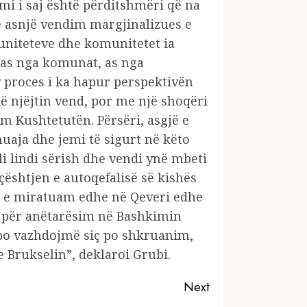
i i saj është përditshmëri që na
ë asnjë vendim margjinalizues e
uniteteve dhe komunitetet ia
 as nga komunat, as nga
 proces i ka hapur perspektivën
të njëjtin vend, por me një shoqëri
 Kushtetutën. Përsëri, asgjë e
uaja dhe jemi të sigurt në këto
i lindi sërish dhe vendi ynë mbeti
ështjen e autoqefalisë së kishës
rë e miratuam edhe në Qeveri edhe
at për anëtarësim në Bashkimin
m, po vazhdojmë siç po shkruanim,
 Brukselin”, deklaroi Grubi.
Next