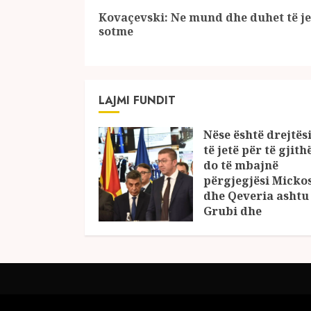
Reading
Kovaçevski: Ne mund dhe duhet të je
sotme
LAJMI FUNDIT
Nëse është drejtësi
të jetë për të gjith
do të mbajnë
përgjegjësi Micko
dhe Qeveria ashtu 
Grubi dhe
Kovaçevski?
18/12/2024