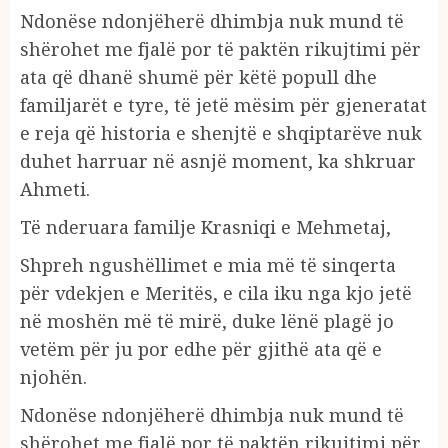
Ndonëse ndonjëherë dhimbja nuk mund të
shërohet me fjalë por të paktën rikujtimi për
ata që dhanë shumë për këtë popull dhe
familjarët e tyre, të jetë mësim për gjeneratat
e reja që historia e shenjtë e shqiptarëve nuk
duhet harruar në asnjë moment, ka shkruar
Ahmeti.
Të nderuara familje Krasniqi e Mehmetaj,
Shpreh ngushëllimet e mia më të sinqerta
për vdekjen e Meritës, e cila iku nga kjo jetë
në moshën më të mirë, duke lënë plagë jo
vetëm për ju por edhe për gjithë ata që e
njohën.
Ndonëse ndonjëherë dhimbja nuk mund të
shërohet me fjalë por të paktën rikujtimi për