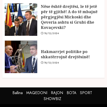
Nëse është drejtësi, le të jetë
për të gjithë! A do të mbajnë
përgjegjësi Mickoski dhe
Qeveria ashtu si Grubi dhe
Kovaçevski?
18/12/2024
Hakmarrjet politike po
shkatërrojnë drejtësinë!
18/12/2024
Ballina
MAQEDONI
RAJON
BOTA
SPORT
SHOWBIZ