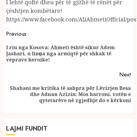
I lehtë qoftë dheu për të gjithë të rënët për
çështjen kombëtare!
https://www.facebook.com/AliAhmetiOfficial/po
Continue
Previous
Reading
I riu nga Kosova: Ahmeti është sikur Adem
Pr
Jashari, u linҫua nga armiqtë për shkak të
po
veprave heroike!
Next
Shabani me kritika të ashpra për Lëvizjen Besa
Next
dhe Adnan Azizin: Mos harroni, votën e
post:
qytetarëve në zgjedhje do e kërkoni
LAJMI FUNDIT