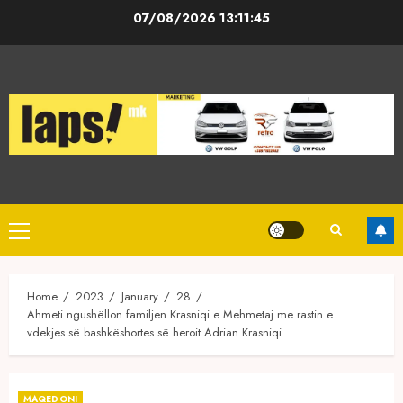
Skip
07/08/2026
13:11:46
to
content
Primary
Menu
Home
2023
January
28
Ahmeti ngushëllon familjen Krasniqi e Mehmetaj me rastin e
vdekjes së bashkëshortes së heroit Adrian Krasniqi
MAQEDONI