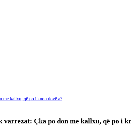
don me kallxu, që po i knon dovë a?
ek varrezat: Çka po don me kallxu, që po i 