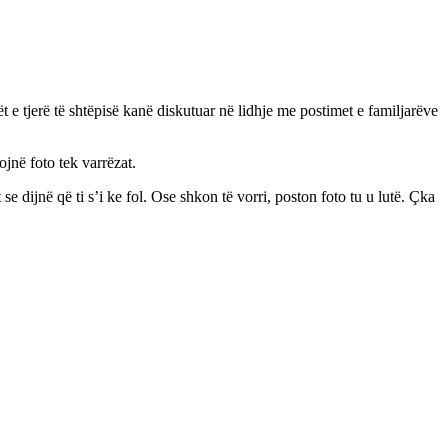
 e tjerë të shtëpisë kanë diskutuar në lidhje me postimet e familjarëve
ojnë foto tek varrëzat.
se dijnë që ti s’i ke fol. Ose shkon të vorri, poston foto tu u lutë. Çka