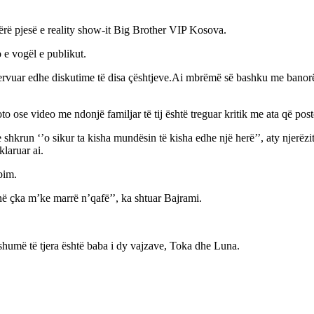
 bërë pjesë e reality show-it Big Brother VIP Kosova.
o e vogël e publikut.
 servuar edhe diskutime të disa çështjeve.Ai mbrëmë së bashku me banorët
foto ose video me ndonjë familjar të tij është treguar kritik me ata që post
 shkrun ‘’o sikur ta kisha mundësin të kisha edhe një herë’’, aty njerëzit 
laruar ai.
bim.
ë çka m’ke marrë n’qafë’’, ka shtuar Bajrami.
e shumë të tjera është baba i dy vajzave, Toka dhe Luna.