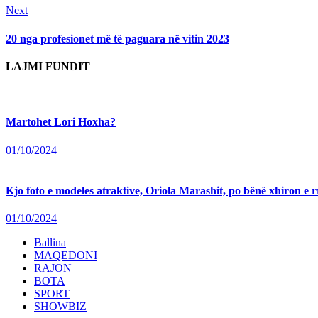
Next
Next
post:
20 nga profesionet më të paguara në vitin 2023
LAJMI FUNDIT
Martohet Lori Hoxha?
01/10/2024
Kjo foto e modeles atraktive, Oriola Marashit, po bënë xhiron e rr
01/10/2024
Ballina
MAQEDONI
RAJON
BOTA
SPORT
SHOWBIZ