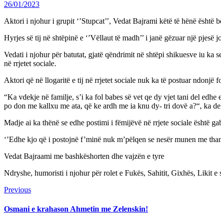
26/01/2023
Aktori i njohur i grupit ‘’Stupcat’’, Vedat Bajrami këtë të hënë është
Hyrjes së tij në shtëpinë e ‘’Vëllaut të madh’’ i janë gëzuar një pjesë j
Vedati i njohur për batutat, gjatë qëndrimit në shtëpi shikuesve iu ka
në rrjetet sociale.
Aktori që në llogaritë e tij në rrjetet sociale nuk ka të postuar ndonjë 
“Ka vdekje në familje, s’i ka fol babes së vet qe dy vjet tani del edhe e
po don me kallxu me ata, që ke ardh me ia knu dy- tri dovë a?“, ka dek
Madje ai ka thënë se edhe postimi i fëmijëvë në rrjete sociale është ga
‘’Edhe kjo që i postojnë f’minë nuk m’pëlqen se nesër munen me than
Vedat Bajraami me bashkëshorten dhe vajzën e tyre
Ndryshe, humoristi i njohur për rolet e Fukës, Sahitit, Gixhës, Likit 
Continue
Previous
Previous
post:
Reading
Osmani e krahason Ahmetin me Zelenskin!