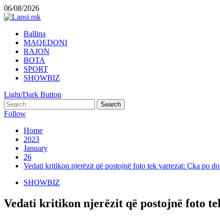
Skip
06/08/2026
to
content
Primary
Ballina
Menu
MAQEDONI
RAJON
BOTA
SPORT
SHOWBIZ
Light/Dark Button
Search
for:
Follow
Home
2023
January
26
Vedati kritikon njerëzit që postojnë foto tek varrezat: Çka po 
SHOWBIZ
Vedati kritikon njerëzit që postojnë foto t