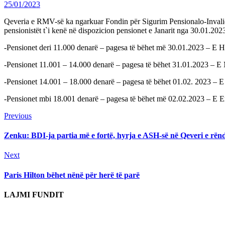
25/01/2023
Qeveria e RMV-së ka ngarkuar Fondin për Sigurim Pensionalo-Invalido
pensionistët t`i kenë në dispozicion pensionet e Janarit nga 30.01.202
-Pensionet deri 11.000 denarë – pagesa të bëhet më 30.01.2023 – E 
-Pensionet 11.001 – 14.000 denarë – pagesa të bëhet 31.01.2023 – E
-Pensionet 14.001 – 18.000 denarë – pagesa të bëhet 01.02. 2023 – 
-Pensionet mbi 18.001 denarë – pagesa të bëhet më 02.02.2023 – E En
Continue
Previous
Previous
post:
Reading
Zenku: BDI-ja partia më e fortë, hyrja e ASH-së në Qeveri e rën
Next
Next
post:
Paris Hilton bëhet nënë për herë të parë
LAJMI FUNDIT