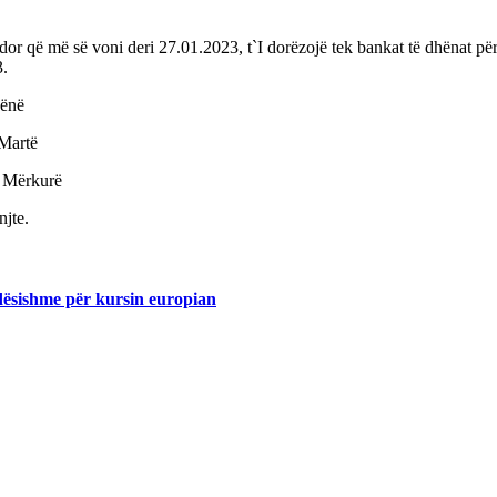
r që më së voni deri 27.01.2023, t`I dorëzojë tek bankat të dhënat pë
3.
Hënë
 Martë
E Mërkurë
jte.
dësishme për kursin europian