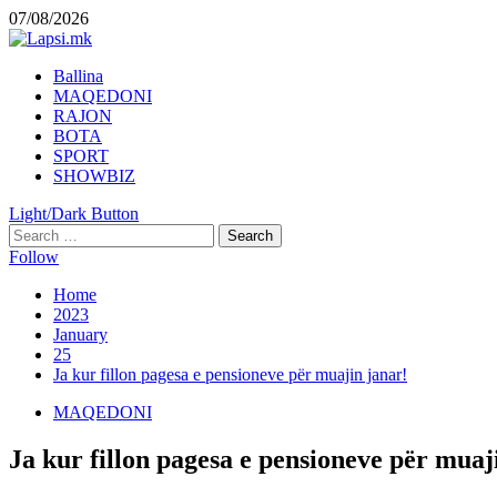
Skip
07/08/2026
to
content
Primary
Ballina
Menu
MAQEDONI
RAJON
BOTA
SPORT
SHOWBIZ
Light/Dark Button
Search
for:
Follow
Home
2023
January
25
Ja kur fillon pagesa e pensioneve për muajin janar!
MAQEDONI
Ja kur fillon pagesa e pensioneve për muaj