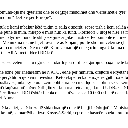
omunikojë me qytetarët dhe të dëgjojë mendimet dhe vlerësimet e tyre”, k
e moton “Bashkë për Europë”.
e kemi mbajtur këtë takim te salla e sportit, sepse tash e keni sallën 
punë të mira, mirëpo e mira nuk ka fund, Korridori 8 uroj të nisë sa më 
ë natyrore mund të shfrytëzojmë si pikë turistike. Për simbole e univers
ësia. Më nuk na i kanë fajet Jovani e as Stojani, por të shohim veten se 
 akoma mbetet zonë e nxehtë. Kam takuar një delegacion nga Ukraina dhe
tha Ali Ahmeti lider i BDI-së.
, sepse vetëm ashtu ngritet standardi jetësor dhe sigurojmë paga më të la
në edhe për anëtarësim në NATO, edhe për ministra, drejtorë e kryetar 
të përgatitura që kemi investuar. Këto ekipe na kanë nxjerrë gjithmonë 
llavisë, ndaj ky pluralizëm politik na bën me dije të shohim se sa kemi
ë përfaqësuar në mënyrë dinjitoze. Jam maltretuar nga kreu i UDB-ës n
ë realizuara. BDI është shtëpia e ushtarëve sepse 10.000 ushtarë nëns
oi Ahmeti.
anë kualitet, janë breza të shkolluar që edhe të huajt i kërkojnë. “Minis
Ukrainë, të marrëdhënieve Kosovë-Serbi, sepse në hasmëri shekullore nuk