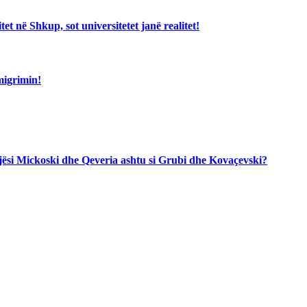
 në Shkup, sot universitetet janë realitet!
migrimin!
jegjësi Mickoski dhe Qeveria ashtu si Grubi dhe Kovaçevski?