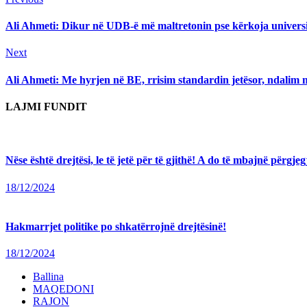
Continue
post:
Reading
Ali Ahmeti: Dikur në UDB-ë më maltretonin pse kërkoja universitet
Next
Next
post:
Ali Ahmeti: Me hyrjen në BE, rrisim standardin jetësor, ndalim 
LAJMI FUNDIT
Nëse është drejtësi, le të jetë për të gjithë! A do të mbajnë përg
18/12/2024
Hakmarrjet politike po shkatërrojnë drejtësinë!
18/12/2024
Ballina
MAQEDONI
RAJON