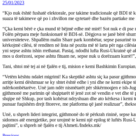
25/01/2023
“Kjo nuk është fushatë elektorale, por takime tradicionale që BDI të k
suaza të takimeve që po i zhvillon me qytetarë dhe bazën partiake m
“Çka kemi bërë e çka mund të bëjmë edhe më mirë! Sot nuk e di pse nuk 
Folën përpara meje funksionarë të BDI-së. Dëgjova se janë bërë shumë 
universiteteve. Shpallëm malin Sharr park kombëtar, sepse pasurinë ton
kërkojmë cilësi, të renditen në lista në pozita më të larta për nga cil
yni sepse ashtu ishin rrethanat. Pastaj, ndodhi lufta Rusi-Ukrainë që
mos u dorëzoni, sepse ashtu fituam ne, sepse nuk u dorëzuam kurrë!”, 
Tani, shtoi më tej ai në fjalën e tij, mision e kemi Bashkimin Europian
“Vetëm kështu ndalet migrimi! Ka skeptikë ashtu siç ka pasur gjithmo
arritje kemi dëshmuar se ky shtet është edhe i yni dhe ne kemi ekipe 
ndërkombëtarëve. Unë jam ndër nismëtarët për shkërmoqjen e ish-Jugos
gjithmonë me parimin që shqiptarët të jenë zot në vendin e vet dhe t
shqipe në Shkup, por tash kohërat ndryshuan dhe ato kërkesa i kemi t
punuar fuqishëm drejt fitoreve, me platforma që janë realizuar”, theks
Unë, u shpreh lideri integrist, gjithmonë do të përkrah rininë, sepse k
sidomos atë energjetike, por urojmë te kemi një epilog të luftës Rusi-
pajtimi”, u shpreh në fjalën e tij Ahmeti./Indeks.mk/
Previous
Previous