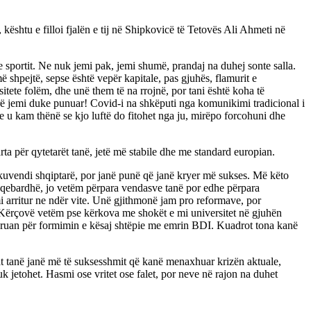
ështu e filloi fjalën e tij në Shipkovicë të Tetovës Ali Ahmeti në
e sportit. Ne nuk jemi pak, jemi shumë, prandaj na duhej sonte salla.
shpejtë, sepse është vepër kapitale, pas gjuhës, flamurit e
itete folëm, dhe unë them të na rrojnë, por tani është koha të
çfarë jemi duke punuar! Covid-i na shkëputi nga komunikimi tradicional i
 u kam thënë se kjo luftë do fitohet nga ju, mirëpo forcohuni dhe
rta për qytetarët tanë, jetë më stabile dhe me standard europian.
kuvendi shqiptarë, por janë punë që janë kryer më sukses. Më këto
faqebardhë, jo vetëm përpara vendasve tanë por edhe përpara
 arritur ne ndër vite. Unë gjithmonë jam pro reformave, por
ë Kërçovë vetëm pse kërkova me shokët e mi universitet në gjuhën
hkruan për formimin e kësaj shtëpie me emrin BDI. Kuadrot tona kanë
trat tanë janë më të suksesshmit që kanë menaxhuar krizën aktuale,
 jetohet. Hasmi ose vritet ose falet, por neve në rajon na duhet