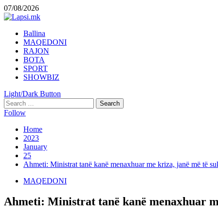
Skip
07/08/2026
to
content
Primary
Ballina
Menu
MAQEDONI
RAJON
BOTA
SPORT
SHOWBIZ
Light/Dark Button
Search
for:
Follow
Home
2023
January
25
Ahmeti: Ministrat tanë kanë menaxhuar me kriza, janë më të su
MAQEDONI
Ahmeti: Ministrat tanë kanë menaxhuar me