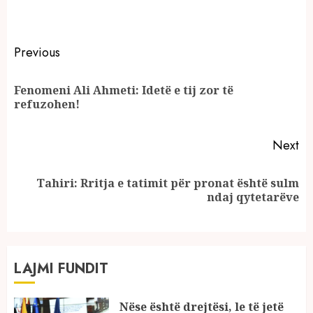
Continue
Previous
Reading
Fenomeni Ali Ahmeti: Idetë e tij zor të
Pr
refuzohen!
po
Next
Tahiri: Rritja e tatimit për pronat është sulm
Next
ndaj qytetarëve
post:
LAJMI FUNDIT
Nëse është drejtësi, le të jetë