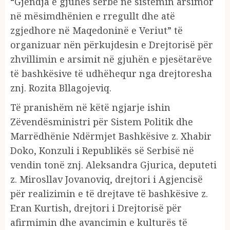
“Gjendja e gjuhës serbe në sistemin arsimor
në mësimdhënien e rregullt dhe atë
zgjedhore në Maqedoninë e Veriut” të
organizuar nën përkujdesin e Drejtorisë për
zhvillimin e arsimit në gjuhën e pjesëtarëve
të bashkësive të udhëhequr nga drejtoresha
znj. Rozita Bllagojeviq.
Të pranishëm në këtë ngjarje ishin
Zëvendësministri për Sistem Politik dhe
Marrëdhënie Ndërmjet Bashkësive z. Xhabir
Doko, Konzuli i Republikës së Serbisë në
vendin tonë znj. Aleksandra Gjurica, deputeti
z. Mirosllav Jovanoviq, drejtori i Agjencisë
për realizimin e të drejtave të bashkësive z.
Eran Kurtish, drejtori i Drejtorisë për
afirmimin dhe avancimin e kulturës të