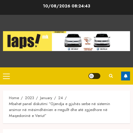
Skip
10/08/2026
08:24:43
to
content
Primary
Menu
Home
2023
January
24
Mbahet panel diskutimi “Gjendja e gjuhës serbe në sistemin
arsimor në mësimdhënien e rregullt dhe atë zgjedhore në
Maqedoninë e Veriut”