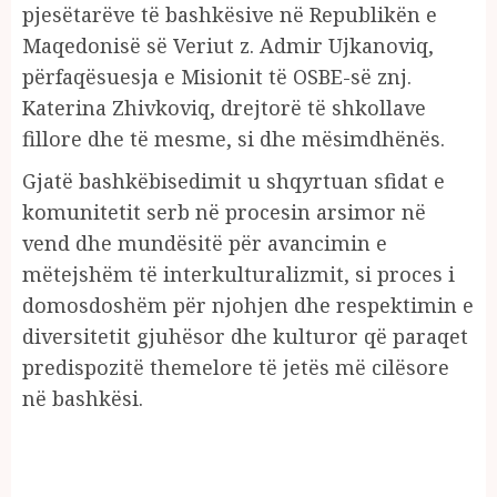
pjesëtarëve të bashkësive në Republikën e
Maqedonisë së Veriut z. Admir Ujkanoviq,
përfaqësuesja e Misionit të OSBE-së znj.
Katerina Zhivkoviq, drejtorë të shkollave
fillore dhe të mesme, si dhe mësimdhënës.
Gjatë bashkëbisedimit u shqyrtuan sfidat e
komunitetit serb në procesin arsimor në
vend dhe mundësitë për avancimin e
mëtejshëm të interkulturalizmit, si proces i
domosdoshëm për njohjen dhe respektimin e
diversitetit gjuhësor dhe kulturor që paraqet
predispozitë themelore të jetës më cilësore
në bashkësi.