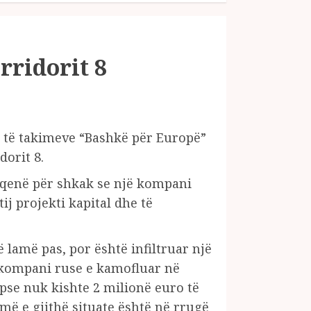
rridorit 8
za të takimeve “Bashkë për Europë”
dorit 8.
a qenë për shkak se një kompani
ij projekti kapital dhe të
që lamë pas, por është infiltruar një
 kompani ruse e kamofluar në
pse nuk kishte 2 milionë euro të
më e gjithë situate është në rrugë