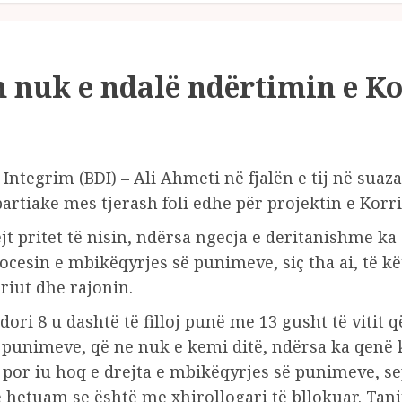
 nuk e ndalë ndërtimin e Ko
Integrim (BDI) – Ali Ahmeti në fjalën e tij në sua
rtiake mes tjerash foli edhe për projektin e Korri
t pritet të nisin, ndërsa ngecja e deritanishme k
ocesin e mbikëqyrjes së punimeve, siç tha ai, të kët
iut dhe rajonin.
dori 8 u dashtë të filloj punë me 13 gusht të vitit 
 punimeve, që ne nuk e kemi ditë, ndërsa ka qenë
 por iu hoq e drejta e mbikëqyrjes së punimeve, se
 hetuam se është me xhirollogari të bllokuar. Tani