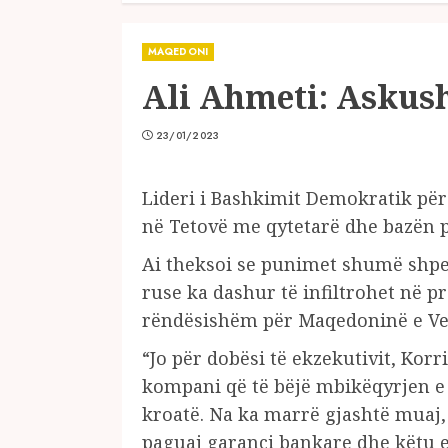
MAQEDONI
Ali Ahmeti: Askush
23/01/2023
Lideri i Bashkimit Demokratik për 
në Tetovë me qytetarë dhe bazën pa
Ai theksoi se punimet shumë shpej
ruse ka dashur të infiltrohet në pr
rëndësishëm për Maqedoninë e Ver
“Jo për dobësi të ekzekutivit, Korri
kompani që të bëjë mbikëqyrjen e
kroatë. Na ka marrë gjashtë muaj,
paguaj garanci bankare dhe këtu e