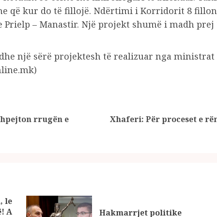
 që kur do të fillojë. Ndërtimi i Korridorit 8 fill
 Prielp – Manastir. Një projekt shumë i madh prej 
he një sërë projektesh të realizuar nga ministrat 
nline.mk)
shpejton rrugën e
Xhaferi: Për proceset e r
Previous
Next
post:
post:
, le
ë! A
Hakmarrjet politike