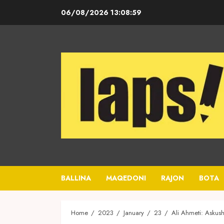
Skip
06/08/2026
13:08:59
to
content
BALLINA
MAQEDONI
RAJON
BOTA
Home
2023
January
23
Ali Ahmeti: Askush