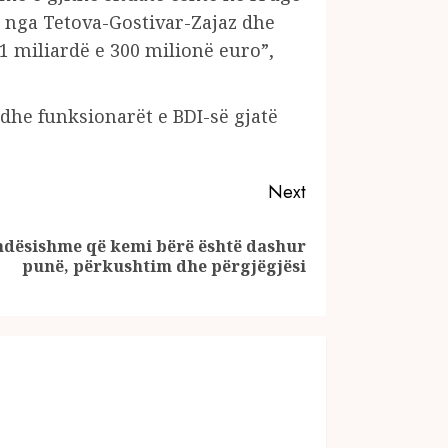
on nga Tetova-Gostivar-Zajaz dhe
1 miliardë e 300 milionë euro”,
dhe funksionarët e BDI-së gjatë
Next
ëndësishme që kemi bërë është dashur
punë, përkushtim dhe përgjëgjësi