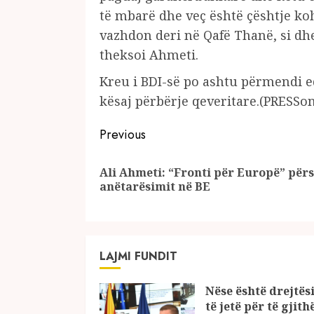
të mbarë dhe veç është çështje kohe
vazhdon deri në Qafë Thanë, si dhe
theksoi Ahmeti.
Kreu i BDI-së po ashtu përmendi ed
kësaj përbërje qeveritare.(PRESSo
Continue
Previous
Reading
Ali Ahmeti: “Fronti për Europë” për
anëtarësimit në BE
LAJMI FUNDIT
Nëse është drejtësi
të jetë për të gjith