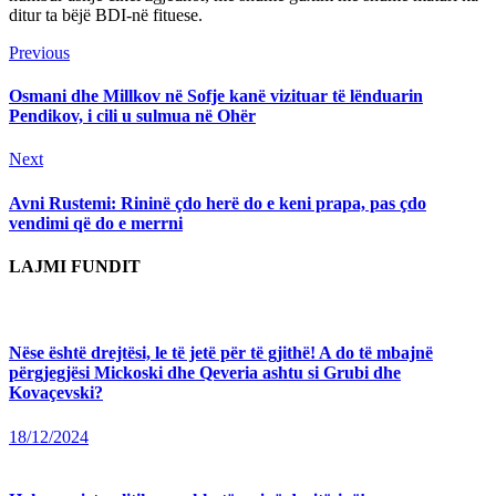
ditur ta bëjë BDI-në fituese.
Continue
Previous
Previous
post:
Reading
Osmani dhe Millkov në Sofje kanë vizituar të lënduarin
Pendikov, i cili u sulmua në Ohër
Next
Next
post:
Avni Rustemi: Rininë çdo herë do e keni prapa, pas çdo
vendimi që do e merrni
LAJMI FUNDIT
Nëse është drejtësi, le të jetë për të gjithë! A do të mbajnë
përgjegjësi Mickoski dhe Qeveria ashtu si Grubi dhe
Kovaçevski?
18/12/2024