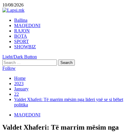
Skip
10/08/2026
to
content
Primary
Ballina
Menu
MAQEDONI
RAJON
BOTA
SPORT
SHOWBIZ
Light/Dark Button
Search
for:
Follow
Home
2023
January
22
Valdet Xhaferi: Të marrim mësim nga lideri ynë se si bëhet
politika
MAQEDONI
Valdet Xhaferi: Të marrim mësim nga