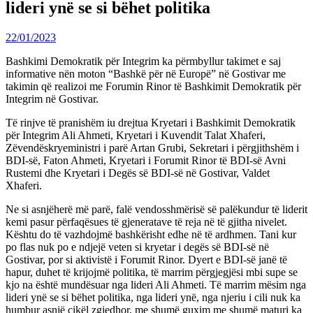
lideri ynë se si bëhet politika
22/01/2023
Bashkimi Demokratik për Integrim ka përmbyllur takimet e saj
informative nën moton “Bashkë për në Europë” në Gostivar me
takimin që realizoi me Forumin Rinor të Bashkimit Demokratik për
Integrim në Gostivar.
Të rinjve të pranishëm iu drejtua Kryetari i Bashkimit Demokratik
për Integrim Ali Ahmeti, Kryetari i Kuvendit Talat Xhaferi,
Zëvendëskryeministri i parë Artan Grubi, Sekretari i përgjithshëm i
BDI-së, Faton Ahmeti, Kryetari i Forumit Rinor të BDI-së Avni
Rustemi dhe Kryetari i Degës së BDI-së në Gostivar, Valdet
Xhaferi.
Ne si asnjëherë më parë, falë vendosshmërisë së palëkundur të liderit
kemi pasur përfaqësues të gjeneratave të reja në të gjitha nivelet.
Kështu do të vazhdojmë bashkërisht edhe në të ardhmen. Tani kur
po flas nuk po e ndjejë veten si kryetar i degës së BDI-së në
Gostivar, por si aktivistë i Forumit Rinor. Dyert e BDI-së janë të
hapur, duhet të krijojmë politika, të marrim përgjegjësi mbi supe se
kjo na është mundësuar nga lideri Ali Ahmeti. Të marrim mësim nga
lideri ynë se si bëhet politika, nga lideri ynë, nga njeriu i cili nuk ka
humbur asnjë cikël zgjedhor, me shumë guxim me shumë maturi ka