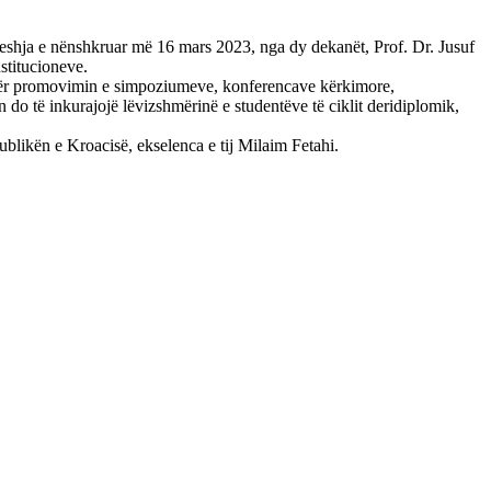
rëveshja e nënshkruar më 16 mars 2023, nga dy dekanët, Prof. Dr. Jusuf
stitucioneve.
e për promovimin e simpoziumeve, konferencave kërkimore,
o të inkurajojë lëvizshmërinë e studentëve të ciklit deridiplomik,
blikën e Kroacisë, ekselenca e tij Milaim Fetahi.