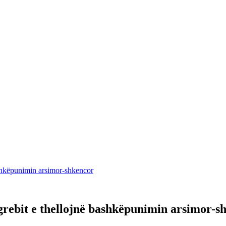
bashkëpunimin arsimor-shkencor
Zagrebit e thellojnë bashkëpunimin arsimor-s