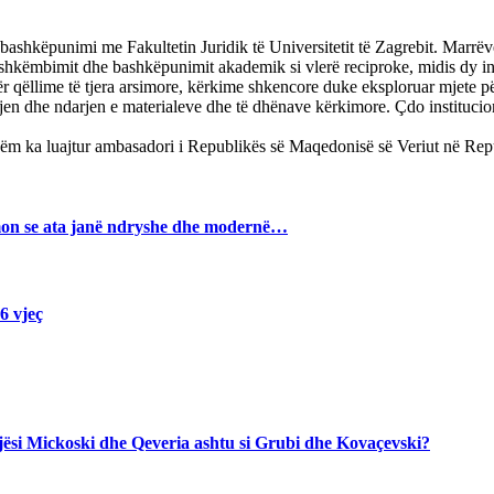
re bashkëpunimi me Fakultetin Juridik të Universitetit të Zagrebit. Mar
 shkëmbimit dhe bashkëpunimit akademik si vlerë reciproke, midis dy in
ër qëllime të tjera arsimore, kërkime shkencore duke eksploruar mjet
 dhe ndarjen e materialeve dhe të dhënave kërkimore. Çdo institucion d
hëm ka luajtur ambasadori i Republikës së Maqedonisë së Veriut në Repu
hmon se ata janë ndryshe dhe modernë…
 6 vjeç
jegjësi Mickoski dhe Qeveria ashtu si Grubi dhe Kovaçevski?