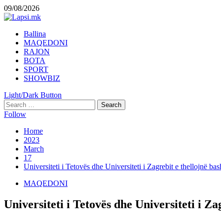
Skip
09/08/2026
to
content
Primary
Ballina
Menu
MAQEDONI
RAJON
BOTA
SPORT
SHOWBIZ
Light/Dark Button
Search
for:
Follow
Home
2023
March
17
Universiteti i Tetovës dhe Universiteti i Zagrebit e thellojnë 
MAQEDONI
Universiteti i Tetovës dhe Universiteti i 