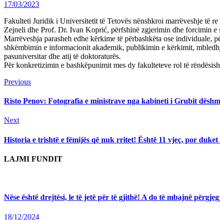
17/03/2023
Fakulteti Juridik i Universitetit të Tetovës nënshkroi marrëveshje të 
Zejneli dhe Prof. Dr. Ivan Koprić, përfshinë zgjerimin dhe forcimin e
Marrëveshja parasheh edhe kërkime të përbashkëta ose individuale, p
shkëmbimin e informacionit akademik, publikimin e kërkimit, mbledhjen
pasuniversitar dhe atij të doktoraturës.
Për konkretizimin e bashkëpunimit mes dy fakulteteve rol të rëndësis
Continue
Previous
Previous
post:
Reading
Risto Penov: Fotografia e ministrave nga kabineti i Grubit dës
Next
Next
post:
Historia e trishtë e fëmijës që nuk rritet! Është 11 vjeç, por duket
LAJMI FUNDIT
Nëse është drejtësi, le të jetë për të gjithë! A do të mbajnë përg
18/12/2024